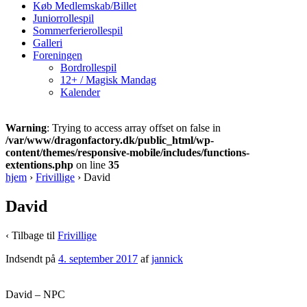
Køb Medlemskab/Billet
Juniorrollespil
Sommerferierollespil
Galleri
Foreningen
Bordrollespil
12+ / Magisk Mandag
Kalender
Warning
: Trying to access array offset on false in
/var/www/dragonfactory.dk/public_html/wp-
content/themes/responsive-mobile/includes/functions-
extentions.php
on line
35
hjem
›
Frivillige
›
David
David
‹ Tilbage til
Frivillige
Indsendt på
4. september 2017
af
jannick
David – NPC