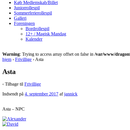
Køb Medlemskab/Billet
Juniorrollespil
Sommerferierollespil
Galleri
Foreningen
Bordrollespil
12+ / Magisk Mandag
Kalender
Warning
: Trying to access array offset on false in
/var/www/dragonfa
hjem
›
Frivillige
›
Asta
Asta
‹ Tilbage til
Frivillige
Indsendt på
4. september 2017
af
jannick
Asta – NPC