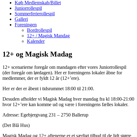
Køb Medlemskab/Billet
Juniorrollespil
Sommerferierollespil
Galleri
Foreningen
Bordrollespil
12+ / Magisk Mandag
Kalender
12+ og Magisk Madag
12+ scenarierne foregår om mandagen efter vores Juniorrollespil
(der foregår om lørdagen). Her er foreningens lokaler åbne for
medlemmer, der er fyldt 12 år (12+’ere).
Her er der er åbent i tidsrummet 18:00 til 21:00.
Desuden afholder vi Magisk Madag hver mandag fra kl 18:00-21:00
hvor 12+’ere kan komme ud og være i foreningens fælles lokaler.
Adresse: Egebjergvang 231 – 2750 Ballerup
(Det Blå Hus)
Magisk Madag og 12+ aftenerne er et særligt tilbud til de lidt større