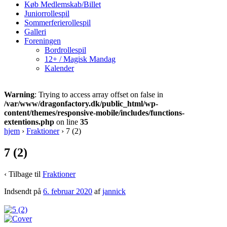
Køb Medlemskab/Billet
Juniorrollespil
Sommerferierollespil
Galleri
Foreningen
Bordrollespil
12+ / Magisk Mandag
Kalender
Warning
: Trying to access array offset on false in
/var/www/dragonfactory.dk/public_html/wp-
content/themes/responsive-mobile/includes/functions-
extentions.php
on line
35
hjem
›
Fraktioner
›
7 (2)
7 (2)
‹ Tilbage til
Fraktioner
Indsendt på
6. februar 2020
af
jannick