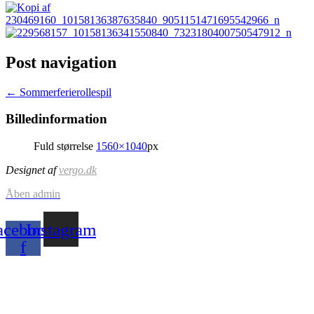
Post navigation
←
Sommerferierollespil
Billedinformation
Fuld størrelse
1560×1040
px
Designet af
vergo.dk
Åben admin
acebook-
Instagram
f