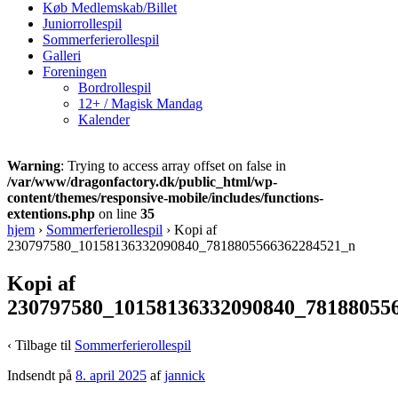
Køb Medlemskab/Billet
Juniorrollespil
Sommerferierollespil
Galleri
Foreningen
Bordrollespil
12+ / Magisk Mandag
Kalender
Warning
: Trying to access array offset on false in
/var/www/dragonfactory.dk/public_html/wp-
content/themes/responsive-mobile/includes/functions-
extentions.php
on line
35
hjem
›
Sommerferierollespil
›
Kopi af
230797580_10158136332090840_7818805566362284521_n
Kopi af
230797580_10158136332090840_78188055
‹ Tilbage til
Sommerferierollespil
Indsendt på
8. april 2025
af
jannick