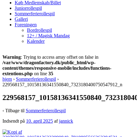
Køb Medlemskab/Billet
Juniorrollespil
Sommerferierollespil
Galleri
Foreningen
Bordrollespil
12+ / Magisk Mandag
Kalender
Warning
: Trying to access array offset on false in
/var/www/dragonfactory.dk/public_html/wp-
content/themes/responsive-mobile/includes/functions-
extentions.php
on line
35
hjem
›
Sommerferierollespil
›
229568157_10158136341550840_7323180400750547912_n
229568157_10158136341550840_73231804
‹ Tilbage til
Sommerferierollespil
Indsendt på
10. april 2025
af
jannick