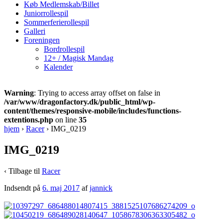
Køb Medlemskab/Billet
Juniorrollespil
Sommerferierollespil
Galleri
Foreningen
Bordrollespil
12+ / Magisk Mandag
Kalender
Warning
: Trying to access array offset on false in
/var/www/dragonfactory.dk/public_html/wp-
content/themes/responsive-mobile/includes/functions-
extentions.php
on line
35
hjem
›
Racer
›
IMG_0219
IMG_0219
‹ Tilbage til
Racer
Indsendt på
6. maj 2017
af
jannick