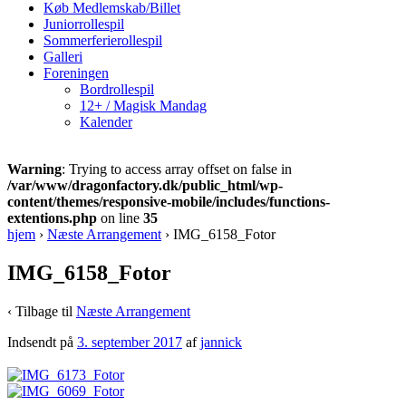
Køb Medlemskab/Billet
Juniorrollespil
Sommerferierollespil
Galleri
Foreningen
Bordrollespil
12+ / Magisk Mandag
Kalender
Warning
: Trying to access array offset on false in
/var/www/dragonfactory.dk/public_html/wp-
content/themes/responsive-mobile/includes/functions-
extentions.php
on line
35
hjem
›
Næste Arrangement
›
IMG_6158_Fotor
IMG_6158_Fotor
‹ Tilbage til
Næste Arrangement
Indsendt på
3. september 2017
af
jannick