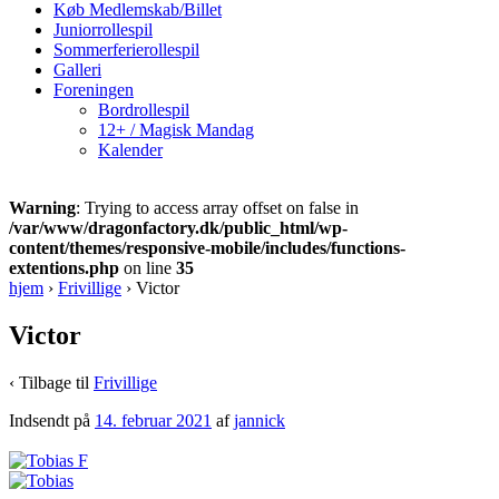
Køb Medlemskab/Billet
Juniorrollespil
Sommerferierollespil
Galleri
Foreningen
Bordrollespil
12+ / Magisk Mandag
Kalender
Warning
: Trying to access array offset on false in
/var/www/dragonfactory.dk/public_html/wp-
content/themes/responsive-mobile/includes/functions-
extentions.php
on line
35
hjem
›
Frivillige
›
Victor
Victor
‹ Tilbage til
Frivillige
Indsendt på
14. februar 2021
af
jannick