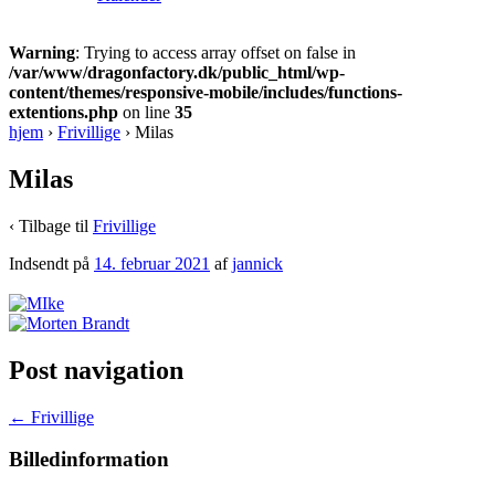
Warning
: Trying to access array offset on false in
/var/www/dragonfactory.dk/public_html/wp-
content/themes/responsive-mobile/includes/functions-
extentions.php
on line
35
hjem
›
Frivillige
›
Milas
Milas
‹ Tilbage til
Frivillige
Indsendt på
14. februar 2021
af
jannick
Post navigation
←
Frivillige
Billedinformation