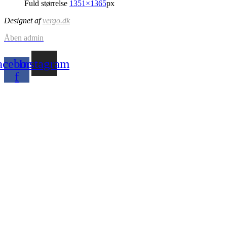
Fuld størrelse
1351×1365
px
Designet af
vergo.dk
Åben admin
acebook-
Instagram
f