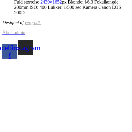
Fuld størrelse
2439×1652
px
Blænde: f/6.3
Fokallængde
200mm
ISO: 400
Lukker: 1/500 sec
Kamera Canon EOS
500D
Designet af
vergo.dk
Åben admin
acebook-
Instagram
f