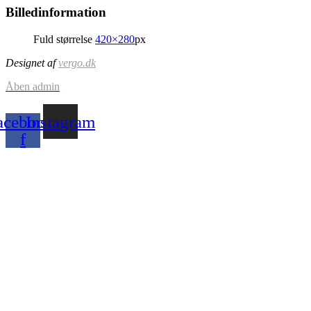
Billedinformation
Fuld størrelse
420×280
px
Designet af
vergo.dk
Åben admin
acebook-
Instagram
f