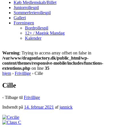
Køb Medlemskab/Billet
Juniorrollespil
Sommerferierollespil
Galleri
Foreningen
Bordrollespil
12+ / Magisk Mandag
Kalender
Warning
: Trying to access array offset on false in
/var/www/dragonfactory.dk/public_html/wp-
content/themes/responsive-mobile/includes/functions-
extentions.php
on line
35
hjem
›
Frivillige
›
Cille
Cille
‹ Tilbage til
Frivillige
Indsendt på
14. februar 2021
af
jannick