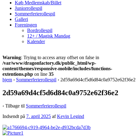
Køb Medlemskab/Billet
Juniorrollespil
Sommerferierollespil
Galleri
Foreningen
Bordrollespil
12+ / Magisk Mandag
Kalender
Warning
: Trying to access array offset on false in
/var/www/dragonfactory.dk/public_html/wp-
content/themes/responsive-mobile/includes/functions-
extentions.php
on line
35
hjem
›
Sommerferierollespil
›
2d59a69d4cf5d6d84c0a9752e62f36e2
2d59a69d4cf5d6d84c0a9752e62f36e2
‹ Tilbage til
Sommerferierollespil
Indsendt på
7. april 2025
af
Kevin Legind