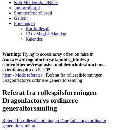
Køb Medlemskab/Billet
Juniorrollespil
Sommerferierollespil
Galleri
Foreningen
Bordrollespil
12+ / Magisk Mandag
Kalender
Warning
: Trying to access array offset on false in
/var/www/dragonfactory.dk/public_html/wp-
content/themes/responsive-mobile/includes/functions-
extentions.php
on line
35
hjem
›
Møde referater
›
Referat fra rollespilsforeningen
Dragonfactorys ordinære generalforsamling
Referat fra rollespilsforeningen
Dragonfactorys ordinære
generalforsamling
Referat fra rollespilsforeningen Dragonfactorys ordinære
generalforsamling