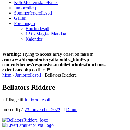
Køb Medlemskab/Billet
Juniorrollespil
Sommerferierollespil
Galleri
Foreningen
Bordrollespil
12+ / Magisk Mandag
Kalender
Warning
: Trying to access array offset on false in
/var/www/dragonfactory.dk/public_html/wp-
content/themes/responsive-mobile/includes/functions-
extentions.php
on line
35
hjem
›
Juniorrollespil
›
Bellators Riddere
Bellators Riddere
‹ Tilbage til
Juniorrollespil
Indsendt på
23. november 2022
af
Danni