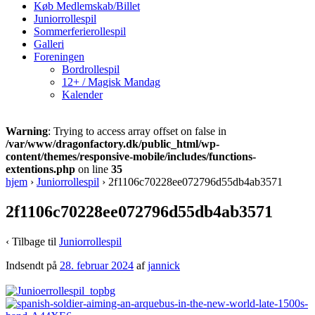
Køb Medlemskab/Billet
Juniorrollespil
Sommerferierollespil
Galleri
Foreningen
Bordrollespil
12+ / Magisk Mandag
Kalender
Warning
: Trying to access array offset on false in
/var/www/dragonfactory.dk/public_html/wp-
content/themes/responsive-mobile/includes/functions-
extentions.php
on line
35
hjem
›
Juniorrollespil
›
2f1106c70228ee072796d55db4ab3571
2f1106c70228ee072796d55db4ab3571
‹ Tilbage til
Juniorrollespil
Indsendt på
28. februar 2024
af
jannick