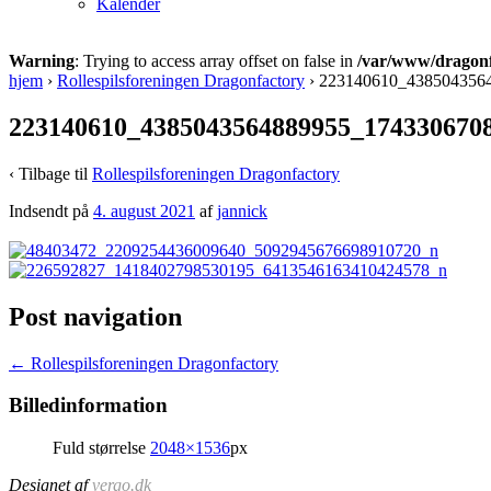
Kalender
Warning
: Trying to access array offset on false in
/var/www/dragonfa
hjem
›
Rollespilsforeningen Dragonfactory
›
223140610_438504356
223140610_4385043564889955_174330670
‹ Tilbage til
Rollespilsforeningen Dragonfactory
Indsendt på
4. august 2021
af
jannick
Post navigation
←
Rollespilsforeningen Dragonfactory
Billedinformation
Fuld størrelse
2048×1536
px
Designet af
vergo.dk