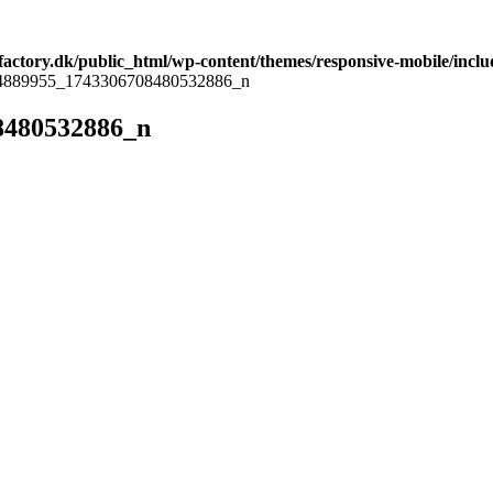
ctory.dk/public_html/wp-content/themes/responsive-mobile/includ
4889955_1743306708480532886_n
8480532886_n