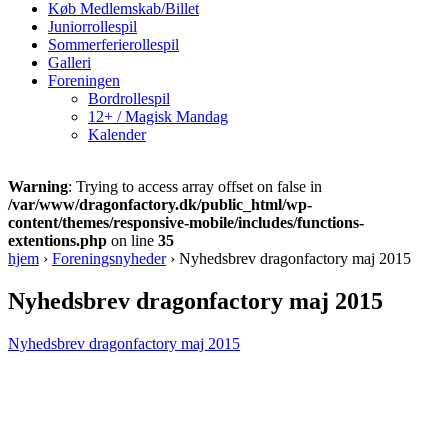
Køb Medlemskab/Billet
Juniorrollespil
Sommerferierollespil
Galleri
Foreningen
Bordrollespil
12+ / Magisk Mandag
Kalender
Warning
: Trying to access array offset on false in
/var/www/dragonfactory.dk/public_html/wp-
content/themes/responsive-mobile/includes/functions-
extentions.php
on line
35
hjem
›
Foreningsnyheder
›
Nyhedsbrev dragonfactory maj 2015
Nyhedsbrev dragonfactory maj 2015
Nyhedsbrev dragonfactory maj 2015