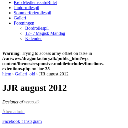
Køb Medlemskab/Billet
Juniorrollespil
Sommerferierollespil
Galleri
Foreningen
Bordrollespil
12+ / Magisk Mandag
Kalender
Warning
: Trying to access array offset on false in
/var/www/dragonfactory.dk/public_html/wp-
content/themes/responsive-mobile/includes/functions-
extentions.php
on line
35
hjem
›
Galleri_old
›
JJR august 2012
JJR august 2012
Designet af
vergo.dk
Åben admin
Facebook-f
Instagram