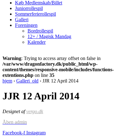
Køb Medlemskab/Billet
Juniorrollespil
Sommerferierollespil
Galleri
Foreningen
Bordrollespil
12+ / Magisk Mandag
Kalender
Warning
: Trying to access array offset on false in
/var/www/dragonfactory.dk/public_html/wp-
content/themes/responsive-mobile/includes/functions-
extentions.php
on line
35
hjem
›
Galleri_old
›
JJR 12 April 2014
JJR 12 April 2014
Designet af
vergo.dk
Åben admin
Facebook-f
Instagram