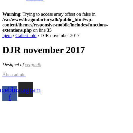
Warning
: Trying to access array offset on false in
/var/www/dragonfactory.dk/public_html/wp-
content/themes/responsive-mobile/includes/functions-
extentions.php
on line
35
hjem
›
Galleri_old
›
DJR november 2017
DJR november 2017
Designet af
vergo.dk
Åben admin
acebook-
Instagram
f